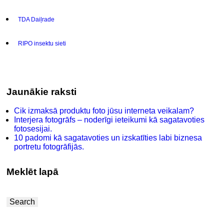
TDA Daiļrade
RIPO insektu sieti
Jaunākie raksti
Cik izmaksā produktu foto jūsu interneta veikalam?
Interjera fotogrāfs – noderīgi ieteikumi kā sagatavoties
fotosesijai.
10 padomi kā sagatavoties un izskatīties labi biznesa
portretu fotogrāfijās.
Meklēt lapā
Search