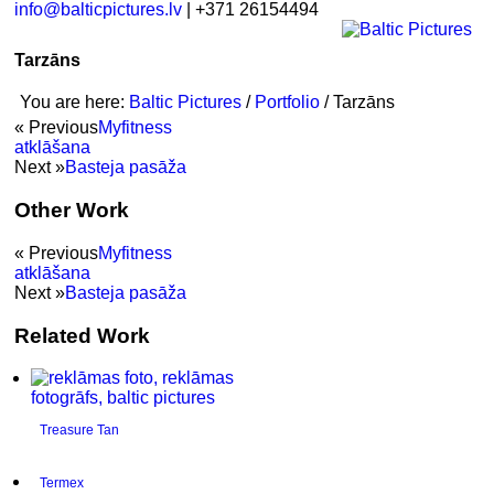
info@balticpictures.lv
| +371 26154494
Tarzāns
You are here:
Baltic Pictures
/
Portfolio
/
Tarzāns
« Previous
Myfitness
atklāšana
Next »
Basteja pasāža
Other Work
« Previous
Myfitness
atklāšana
Next »
Basteja pasāža
Related Work
Treasure Tan
Termex