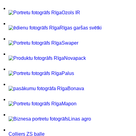
Ozols IR
Rīgas garšas svētki
Swaper
Novapack
Palus
Bonava
Mapon
Linas agro
Colliers ZS balle