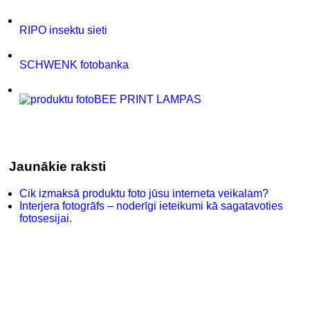
RIPO insektu sieti
SCHWENK fotobanka
BEE PRINT LAMPAS
Jaunākie raksti
Cik izmaksā produktu foto jūsu interneta veikalam?
Interjera fotogrāfs – noderīgi ieteikumi kā sagatavoties
fotosesijai.
10 padomi kā sagatavoties un izskatīties labi biznesa
portretu fotogrāfijās.
Meklēt lapā