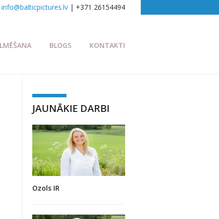
info@balticpictures.lv
| +371 26154494
ILMĒŠANA
BLOGS
KONTAKTI
JAUNĀKIE DARBI
Ozols IR