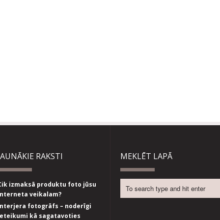
JAUNĀKIE RAKSTI
MEKLĒT LAPĀ
Cik izmaksā produktu foto jūsu
interneta veikalam?
Interjera fotogrāfs – noderīgi
ieteikumi kā sagatavoties