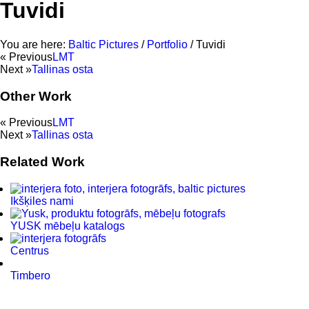
Tuvidi
You are here:
Baltic Pictures
/
Portfolio
/
Tuvidi
« Previous
LMT
Next »
Tallinas osta
Other Work
« Previous
LMT
Next »
Tallinas osta
Related Work
Ikšķiles nami
YUSK mēbeļu katalogs
Centrus
Timbero