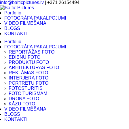
info@balticpictures.lv
| +371 26154494
Portfolio
FOTOGRĀFA PAKALPOJUMI
VIDEO FILMĒŠANA
BLOGS
KONTAKTI
Portfolio
FOTOGRĀFA PAKALPOJUMI
REPORTĀŽAS FOTO
ĒDIENU FOTO
PRODUKTU FOTO
ARHITEKTŪRAS FOTO
REKLĀMAS FOTO
INTERJERA FOTO
PORTRETU FOTO
FOTOSTŪRĪTIS
FOTO TŪRISMAM
DRONA FOTO
KĀZU FOTO
VIDEO FILMĒŠANA
BLOGS
KONTAKTI