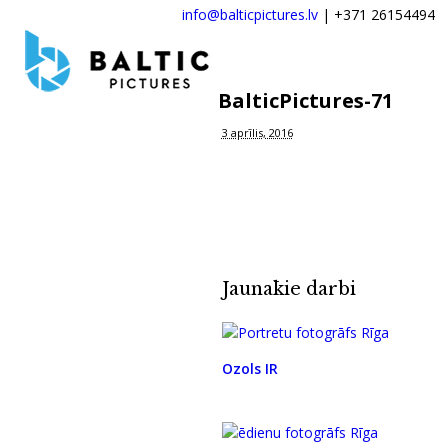
info@balticpictures.lv
| +371 26154494
BalticPictures-71
3 aprīlis, 2016
Jaunākie darbi
Ozols IR