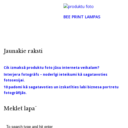
BEE PRINT LAMPAS
Jaunākie raksti
Cik izmaksā produktu foto jūsu interneta veikalam?
Interjera fotogrāfs – noderīgi ieteikumi kā sagatavoties
fotosesijai.
10 padomi kā sagatavoties un izskatīties labi biznesa portretu
fotogrāfijās.
Meklēt lapā