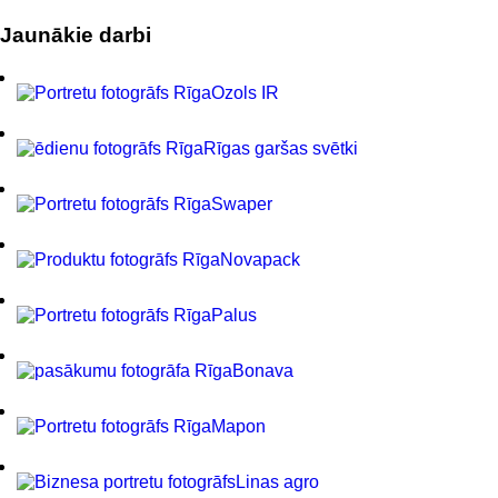
Jaunākie darbi
Ozols IR
Rīgas garšas svētki
Swaper
Novapack
Palus
Bonava
Mapon
Linas agro