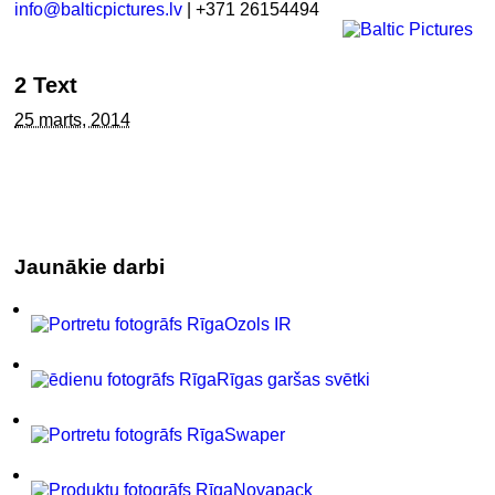
info@balticpictures.lv
| +371 26154494
2 Text
25 marts, 2014
Jaunākie darbi
Ozols IR
Rīgas garšas svētki
Swaper
Novapack