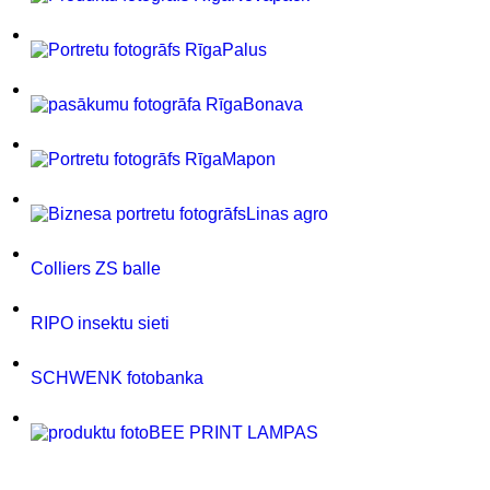
Palus
Bonava
Mapon
Linas agro
Colliers ZS balle
RIPO insektu sieti
SCHWENK fotobanka
BEE PRINT LAMPAS