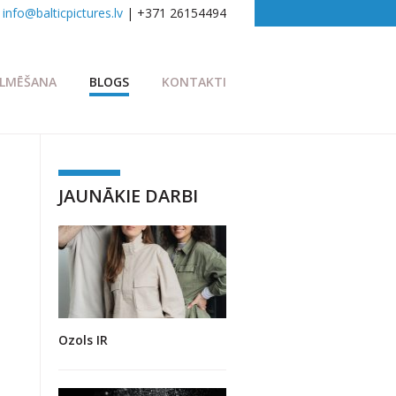
info@balticpictures.lv
| +371 26154494
ILMĒŠANA
BLOGS
KONTAKTI
JAUNĀKIE DARBI
Ozols IR