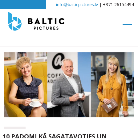
info@balticpictures.lv
| +371 26154494
10 PADOMI KĀ SAGATAVOTIES UN