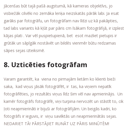
Jācenšas būt tajā pašā augstumā, kā kameras objektīvs, jo
visbiežāk cilvēki no zemāka lenķa neizskatās pārāk labi. Ja esat
garāks par fotogrāfu, un fotogrāfam nav līdzi uz kā pakāpties,
tad labs variants kā kļūt par pāris cm īsākam fotogrāfijā, ir izplest
kājas plati . Var vēl puspietupienā, bet esot mazliet pietupis ir
grūtāk un sāpīgāk nostāvēt un bildēs vienmēr būtu redzamas
sāpes sejas izteiksmē.
8. Uzticēties fotogrāfam
Varam garantēt, ka viena no pirmajām lietām ko klienti bieži
saka, kad viņus jāsāk fotogrāfēt, ir tas, ka viņiem nepatīk
fotogrāfēties, jo rezultāts viņus līdz šim vēl nav apmierinājis. Un
kamēr fotogrāfs fotogrāfē, viņi turpina nervozēt un stāstīt to, cik
ļoti neapmierināti ir bijuši ar fotogrāfijām. Un beigās kadri, ko
fotogrāfs ir ieguvis, ir viņu savilktās un neapmierinātās sejas.
NEDARIET TĀ! PĀRSTĀJIET RUNĀT UZ PĀRIS MINŪTĒM!