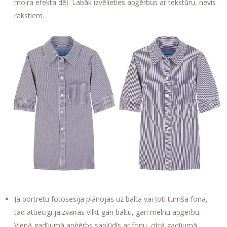
moira efekta dēļ. Labāk izvēlieties apģērbus ar tekstūru, nevis
rakstiem.
Ja portretu fotosesija plānojas uz balta vai ļoti tumša fona,
tad attiecīgi jāizvairās vilkt gan baltu, gan melnu apģērbu.
Vienā gadījumā apģērbs saplūdīs ar fonu, otrā gadījumā