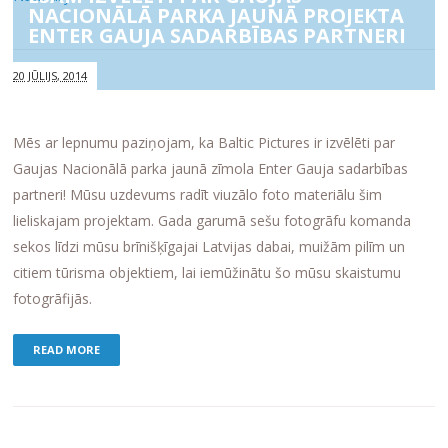
NACIONĀLĀ PARKA JAUNĀ PROJEKTA
ENTER GAUJA SADARBĪBAS PARTNERI
20 JŪLIJS, 2014
Mēs ar lepnumu paziņojam, ka Baltic Pictures ir izvēlēti par
Gaujas Nacionālā parka jaunā zīmola Enter Gauja sadarbības
partneri! Mūsu uzdevums radīt viuzālo foto materiālu šim
lieliskajam projektam. Gada garumā sešu fotogrāfu komanda
sekos līdzi mūsu brīnišķīgajai Latvijas dabai, muižām pilīm un
citiem tūrisma objektiem, lai iemūžinātu šo mūsu skaistumu
fotogrāfijās.
READ MORE