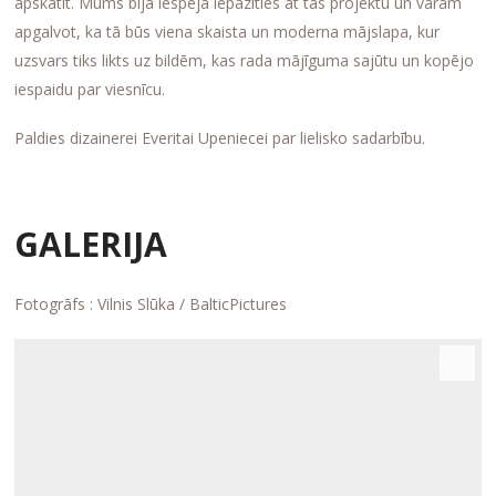
apskatīt. Mums bija iespēja iepazīties at tās projektu un varam
apgalvot, ka tā būs viena skaista un moderna mājslapa, kur
uzsvars tiks likts uz bildēm, kas rada mājīguma sajūtu un kopējo
iespaidu par viesnīcu.
Paldies dizainerei Everitai Upeniecei par lielisko sadarbību.
GALERIJA
Fotogrāfs : Vilnis Slūka / BalticPictures