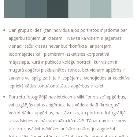
Gan grupu bildēs, gan individuālajos portretos ir jadomā par
apģērbu toņiem un krāsām. Nav tā ka visiem ir jāģērbas
vienādi, taču krāsas nevar būt “konfliktā” ar pārējām.
Iedomājaties kā, piemēram izskatīsies korporatīvā
mājaslapa, kurā ir publicēti kolēģu portreti, kur visiem ir
mugurā apģērbi pieklusinātos toņos, bet vienam apģērbs ir
sarkans vai spilgi zaļš. Ja ir iespējams, vienojieties ar kolektīvu
iepriekš kādus toņu/tonalitātes apģērbus vilksiet.
Portretu fotogrāfijā nav ieteicams vilkt “one size” apģērbus,
vai augšējās daļas apģērbus, kas vēdera daļā “krokojas”.
Velkot šādus apģērbus, pastāv risks, ka portretu fotogrāfijā
izskatīsieties resnāks/resnāka kā dzīvē. Tāpat nav ieteicams
vilkt kreklus/kleitas/blūzes ar īsām rokām, jo apgriežot
fotogrāfiju “nogrieztās rokas” ļoti izceļās, noemot uzmanību