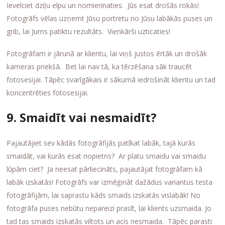
Ievelciet dziļu elpu un nomierinaties. Jūs esat drošās rokās!
Fotogrāfs vēlas uzņemt Jūsu portretu no Jūsu labākās puses un
grib, lai Jums patiktu rezultāts. Vienkārši uzticaties!
Fotogrāfam ir jārunā ar klientu, lai viņš justos ērtāk un drošāk
kameras priekšā. Bet lai nav tā, ka tērzēšana sāk traucēt
fotosesijai. Tāpēc svarīgākais ir sākumā iedrošināt klientu un tad
koncentrēties fotosesijai.
9. Smaidīt vai nesmaidīt?
Pajautājiet sev kādās fotogrāfijās patīkat labāk, tajā kurās
smaidāt, vai kurās esat nopietns? Ar platu smaidu vai smaidu
lūpām ciet? Ja neesat pārliecināts, pajautājat fotogrāfam kā
labāk izskatās! Fotogrāfs var izmēģināt dažādus variantus testa
fotogrāfijām, lai saprastu kāds smaids izskatās vislabāk! No
fotogrāfa puses nebūtu nepareizi prasīt, lai klients uzsmaida. Jo
tad tas smaids izskatās viltots un acis nesmaida. Tāpēc parasti