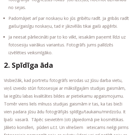
no sejas.
Padomājiet arī par noskaņu ko jūs gribētu radīt. Ja gribās radīt
gaišu/gaisīgu noskaņu, tad ir jāizvēlās tikai gaiši apģērbi.
Ja neesat pārliecināti par to ko vilkt, iesakām paņemt līdzi uz
fotosesiju vairākus variantus. Fotogrāfs jums palīdzēs
izvēlēties veiksmīgāko.
2. Spīdīga āda
Visbiežāk, kad portretu fotogrāfs ierodas uz Jūsu darba vietu,
viņš izveido stūri fotosesijai ar mākslīgajām studijas gaismām,
lai iegūtu labas kvalitātes bildes ar pietiekamu apgaismojumu.
Tomēr viens liels mīnuss studijas gaismām ir tas, ka tas bieži
vien padara jūsu ādu fotogrāfijās spīdīgu/taukainu/mirdzošu. It
īpaši vasarā. Tāpēc sievietēm ļoti jāpiedomā pie kosmētikas.
Jālieto konsīleri, pūderi u.t.t. Un vīriešiem ieteicams neilgi pirms