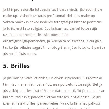
Ja tā ir profesionāla fotosesija tavā darba vietā, jāpiedomā pie
make-up. Vislabāk izskatās profesionāls ikdienas make-up.
Vakara make-up nekad nederēs fotogrāfējot biznesa portretus.
Ja tu ikdienā lieto spilgtas lūpu krāsas, tad vari arī fotosesijā
uzkrāsot, bet nepārspīlē izskatoties pārāk
drosmīgi/spilgti/pamanāmi, ja ikdienā tā neizskaties. Galu galā,
tas ko jūs vēlaties sagaidīt no fotogrāfa, ir jūsu foto, kurš parāda
jūs no labākās puses.
5. Brilles
Ja jūs ikdienā valkājiet brilles, un cilvēki ir pieraduši jūs redzēt ar
tām, tad neņemiet nost arī biznesa portretu fotosesijā. Bet ja
jūs valkājiet brilles tikai sēžot pie datora un cilvēki jūs reti redz ar
brillēm, tad rūpīgi pārdomājiet vai fotosesijā vilkt brilles. Ja jūs
izlēmāt nevilkt brilles, pārliecinieties, ka no brillēm nav palikuši