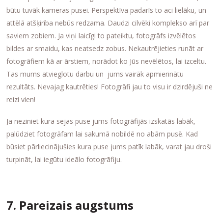
būtu tuvāk kameras pusei. Perspektīva padarīs to aci lielāku, un
attēlā atšķirība nebūs redzama. Daudzi cilvēki komplekso arī par
saviem zobiem. Ja viņi laicīgi to pateiktu, fotogrāfs izvēlētos
bildes ar smaidu, kas neatsedz zobus. Nekautrējieties runāt ar
fotogrāfiem kā ar ārstiem, norādot ko Jūs nevēlētos, lai izceltu.
Tas mums atvieglotu darbu un jums vairāk apmierinātu
rezultāts. Nevajag kautrēties! Fotogrāfi jau to visu ir dzirdējuši ne
reizi vien!
Ja neziniet kura sejas puse jums fotogrāfijās izskatās labāk,
palūdziet fotogrāfam lai sakumā nobildē no abām pusē. Kad
būsiet pārliecinājušies kura puse jums patīk labāk, varat jau droši
turpināt, lai iegūtu ideālo fotogrāfiju.
7. Pareizais augstums