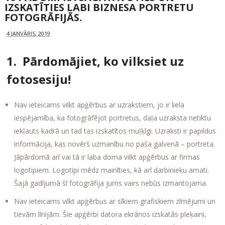
IZSKATĪTIES LABI BIZNESA PORTRETU
FOTOGRĀFIJĀS.
4 JANVĀRIS, 2019
1. Pārdomājiet, ko vilksiet uz
fotosesiju!
Nav ieteicams vilkt apģērbus ar uzrakstiem, jo ir liela
iespējamība, ka fotogrāfējot portretus, daļa uzraksta netiktu
iekļauts kadrā un tad tas izskatītos muļķīgi. Uzraksti ir papildus
informācija, kas novērš uzmanību no paša galvenā – portreta.
Jāpārdomā arī vai tā ir laba doma vilkt apģērbus ar firmas
logotipiem. Logotipi mēdz mainīties, kā arī darbinieku amati.
Šajā gadījumā šī fotogrāfija jums vairs nebūs izmantojama.
Nav ieteicams vilkt apģērbus ar sīkiem grafiskiem zīmējumi un
tievām līnijām. Šie apģērbi datora ekrānos izskatās pleķaini,