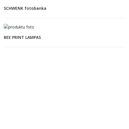
SCHWENK fotobanka
BEE PRINT LAMPAS
JAUNĀKIE RAKSTI
Cik izmaksā produktu foto jūsu interneta veikalam?
Interjera fotogrāfs – noderīgi ieteikumi kā sagatavoties
fotosesijai.
10 padomi kā sagatavoties un izskatīties labi biznesa portretu
fotogrāfijās.