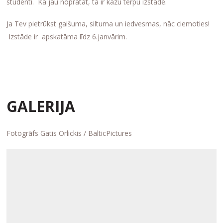
studenti. Kā jau nopratāt, tā ir kāzu tērpu izstāde.
Ja Tev pietrūkst gaišuma, siltuma un iedvesmas, nāc ciemoties!
Izstāde ir apskatāma līdz 6.janvārim.
GALERIJA
Fotogrāfs Gatis Orlickis / BalticPictures