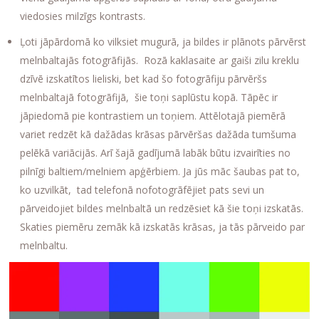
viedosies milzīgs kontrasts.
Ļoti jāpārdomā ko vilksiet mugurā, ja bildes ir plānots pārvērst
melnbaltajās fotogrāfijās. Rozā kaklasaite ar gaiši zilu kreklu
dzīvē izskatītos lieliski, bet kad šo fotogrāfiju pārvēršs
melnbaltajā fotogrāfijā, šie toņi saplūstu kopā. Tāpēc ir
jāpiedomā pie kontrastiem un toņiem. Attēlotajā piemērā
variet redzēt kā dažādas krāsas pārvēršas dažāda tumšuma
pelēkā variācijās. Arī šajā gadījumā labāk būtu izvairīties no
pilnīgi baltiem/melniem apģērbiem. Ja jūs māc šaubas pat to,
ko uzvilkāt, tad telefonā nofotogrāfējiet pats sevi un
pārveidojiet bildes melnbaltā un redzēsiet kā šie toņi izskatās.
Skaties piemēru zemāk kā izskatās krāsas, ja tās pārveido par
melnbaltu.