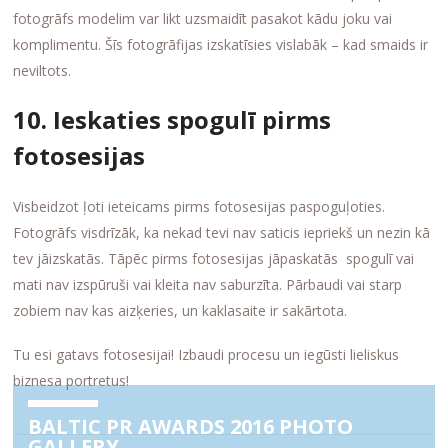
fotogrāfs modelim var likt uzsmaidīt pasakot kādu joku vai
komplimentu. Šīs fotogrāfijas izskatīsies vislabāk – kad smaids ir
neviltots.
10. Ieskaties spogulī pirms
fotosesijas
Visbeidzot ļoti ieteicams pirms fotosesijas paspoguļoties.
Fotogrāfs visdrīzāk, ka nekad tevi nav saticis iepriekš un nezin kā
tev jāizskatās. Tāpēc pirms fotosesijas jāpaskatās spogulī vai
mati nav izspūruši vai kleita nav saburzīta. Pārbaudi vai starp
zobiem nav kas aizķeries, un kaklasaite ir sakārtota.
Tu esi gatavs fotosesijai! Izbaudi procesu un iegūsti lieliskus
biznesa portretus!
BALTIC PR AWARDS 2016 PHOTO
GALLERY