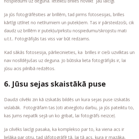
nospiedumi uz deguna. Ieteiktu brilles novilkt jau laicīgi.
Ja jūs fotogrāfēsities ar brillēm, tad pirms fotosesijas, brilles
kārtīgi iztīriet no netīrumiem un putekļiem. Tas ir pārsteidzoši, cik
daudz uz brillēm ir putekļu/pirkstu nospiedumu/skropstu mati
u.t.t.. Fotogrāfijās tas viss var būt redzams.
Kad sākās fotosesija, pārliecinieties, ka brilles ir cieši uzvilktas un
nav noslīdējušas uz deguna. Jo būtiska lieta fotogrāfijās ir, lai
jūsu acis pilnībā redzētos.
6. Jūsu sejas skaistākā puse
Daudzi cilvēki zin kā izskatās bildēs un kura sejas puse izskatās
vislabāk. Fotogrāfam tas ļoti atvieglotu darbu, ja jūs pateiktu to,
kas Jums nepatīk sejā un ko gribat, lai fotogrāfs neizceļ.
Ja cilvēks laicīgi pasaka, ka komplekso par to, ka viena acs ir
lielāka par otru, tad jāfotogrāfē tā, lai tā acs, kura ir mazāka,