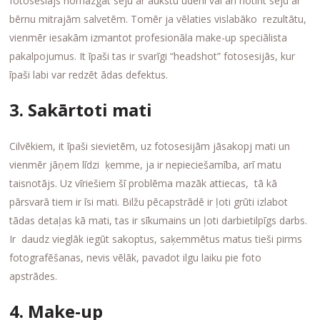
fotosesiajs nomazgāt seju ar aukstu ūdeni vai arī notīrīt seju ar
bērnu mitrajām salvetēm. Tomēr ja vēlaties vislabāko rezultātu,
vienmēr iesakām izmantot profesionāla make-up speciālista
pakalpojumus. It īpaši tas ir svarīgi “headshot” fotosesijās, kur
īpaši labi var redzēt ādas defektus.
3. Sakārtoti mati
Cilvēkiem, it īpaši sievietēm, uz fotosesijām jāsakopj mati un
vienmēr jāņem līdzi ķemme, ja ir nepieciešamība, arī matu
taisnotājs. Uz vīriešiem šī problēma mazāk attiecas, tā kā
pārsvarā tiem ir īsi mati. Bilžu pēcapstrādē ir ļoti grūti izlabot
tādas detaļas kā mati, tas ir sīkumains un ļoti darbietilpīgs darbs.
Ir daudz vieglāk iegūt sakoptus, saķemmētus matus tieši pirms
fotografēšanas, nevis vēlāk, pavadot ilgu laiku pie foto
apstrādes.
4. Make-up