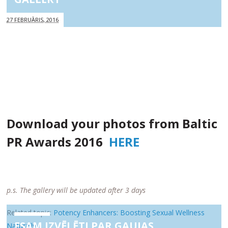
27 FEBRUĀRIS, 2016
Download your photos from Baltic
PR Awards 2016
HERE
p.s. The gallery will be updated after 3 days
Related topic:
Potency Enhancers: Boosting Sexual Wellness
ESAM IZVĒLĒTI PAR GAUJAS
Naturally