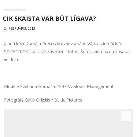
CIK SKAISTA VAR BŪT LĪGAVA?
24 FEBRUĀRIS, 2013
Jaunā kāzu žurnāla Precos.lv uzdevumā devāmies iemūžināt
ST.PATRICK fantastiskās kāzu kleitas. Šoreiz ziemas un vasaras
veidolā.
Modele Svetlana Gorbača /FREYA Model Manegement
Fotogrāfs Gatis Orlickis / Baltic Pictures