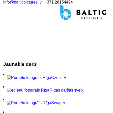
info@balticpictures.lv
| +371 26154494
Jaunākie darbi
Ozols IR
Rīgas garšas svētki
Swaper