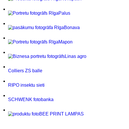
Palus
Bonava
Mapon
Linas agro
Colliers ZS balle
RIPO insektu sieti
SCHWENK fotobanka
BEE PRINT LAMPAS