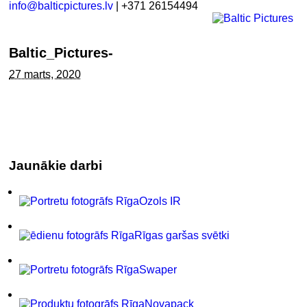
info@balticpictures.lv
| +371 26154494
Baltic_Pictures-
27 marts, 2020
Jaunākie darbi
Ozols IR
Rīgas garšas svētki
Swaper
Novapack