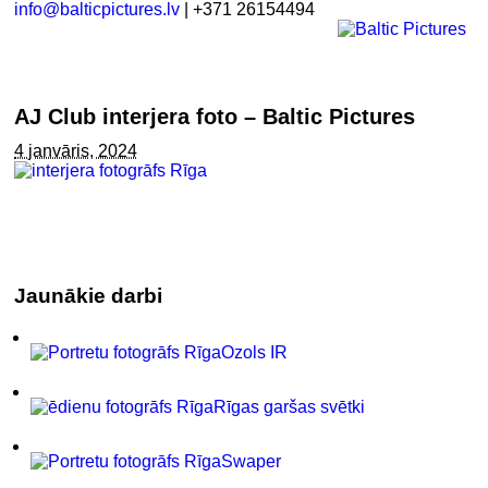
info@balticpictures.lv
| +371 26154494
AJ Club interjera foto – Baltic Pictures
4 janvāris, 2024
Jaunākie darbi
Ozols IR
Rīgas garšas svētki
Swaper