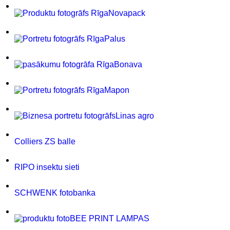
Novapack
Palus
Bonava
Mapon
Linas agro
Colliers ZS balle
RIPO insektu sieti
SCHWENK fotobanka
BEE PRINT LAMPAS