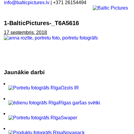
info@balticpictures.lv
| +371 26154494
1-BalticPictures-_T6A5616
17 septembris, 2018
Jaunākie darbi
Ozols IR
Rīgas garšas svētki
Swaper
Novapack