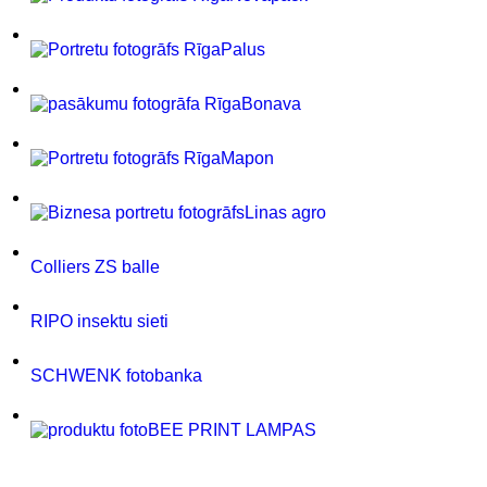
Palus
Bonava
Mapon
Linas agro
Colliers ZS balle
RIPO insektu sieti
SCHWENK fotobanka
BEE PRINT LAMPAS