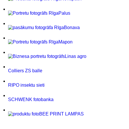
Palus
Bonava
Mapon
Linas agro
Colliers ZS balle
RIPO insektu sieti
SCHWENK fotobanka
BEE PRINT LAMPAS