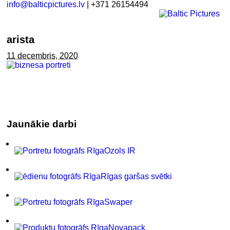
info@balticpictures.lv
| +371 26154494
arista
11 decembris, 2020
Jaunākie darbi
Ozols IR
Rīgas garšas svētki
Swaper
Novapack