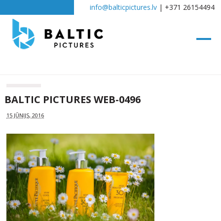
info@balticpictures.lv
| +371 26154494
BALTIC PICTURES WEB-0496
15 JŪNIJS, 2016