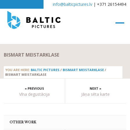
info@balticpictures.lv
| +371 26154494
BISMART MEISTARKLASE
YOU ARE HERE:
BALTIC PICTURES
/
BISMART MEISTARKLASE
/
BISMART MEISTARKLASE
« PREVIOUS
NEXT »
Vīna degustācija
Jāņa sēta karte
OTHER WORK