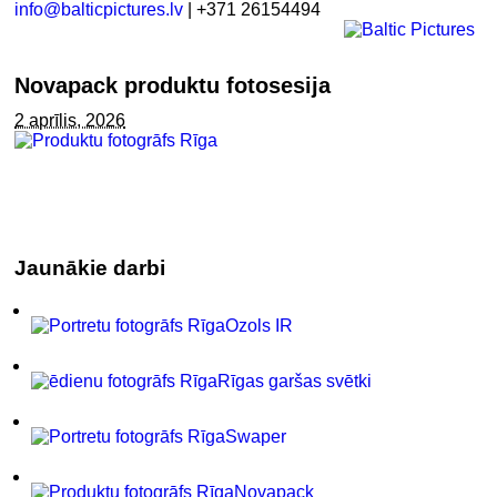
info@balticpictures.lv
| +371 26154494
Novapack produktu fotosesija
2 aprīlis, 2026
Jaunākie darbi
Ozols IR
Rīgas garšas svētki
Swaper
Novapack