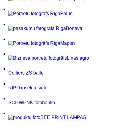
Palus
Bonava
Mapon
Linas agro
Colliers ZS balle
RIPO insektu sieti
SCHWENK fotobanka
BEE PRINT LAMPAS