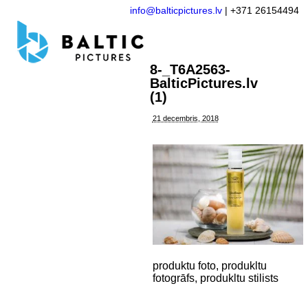
info@balticpictures.lv
| +371 26154494
8-_T6A2563-
BalticPictures.lv
(1)
21 decembris, 2018
produktu foto, produkltu
fotogrāfs, produkltu stilists