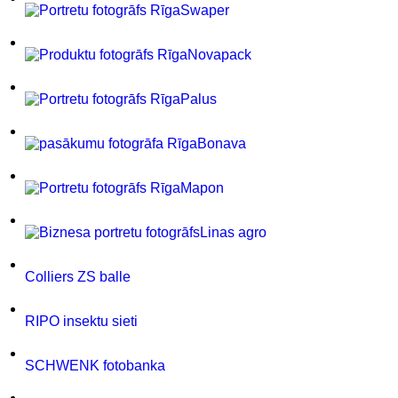
Swaper
Novapack
Palus
Bonava
Mapon
Linas agro
Colliers ZS balle
RIPO insektu sieti
SCHWENK fotobanka