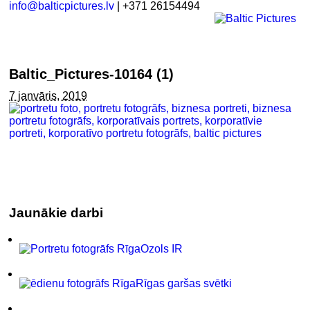
info@balticpictures.lv
| +371 26154494
Baltic_Pictures-10164 (1)
7 janvāris, 2019
Jaunākie darbi
Ozols IR
Rīgas garšas svētki