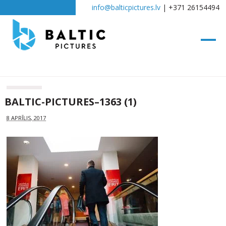
info@balticpictures.lv
| +371 26154494
BALTIC-PICTURES–1363 (1)
8 APRĪLIS, 2017