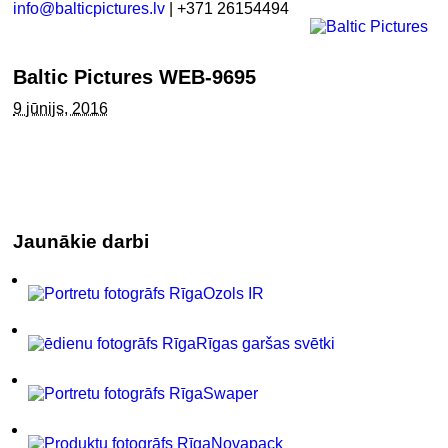
info@balticpictures.lv
| +371 26154494
Baltic Pictures WEB-9695
9 jūnijs, 2016
Jaunākie darbi
Ozols IR
Rīgas garšas svētki
Swaper
Novapack