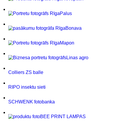
Palus
Bonava
Mapon
Linas agro
Colliers ZS balle
RIPO insektu sieti
SCHWENK fotobanka
BEE PRINT LAMPAS