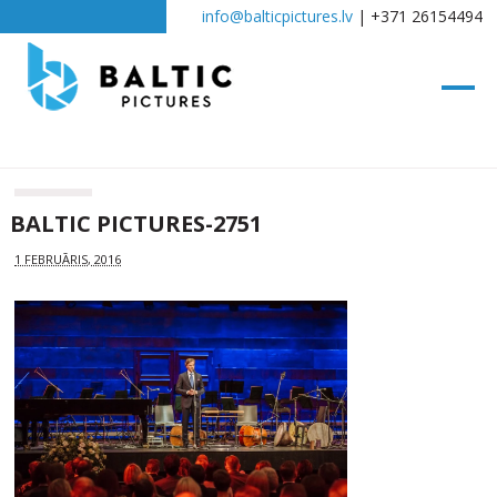
info@balticpictures.lv
| +371 26154494
BALTIC PICTURES-2751
1 FEBRUĀRIS, 2016