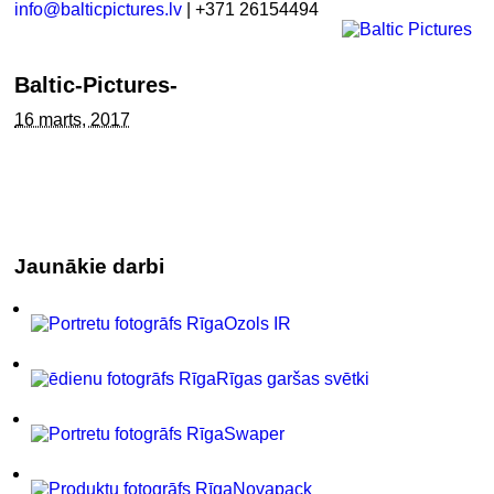
info@balticpictures.lv
| +371 26154494
Baltic-Pictures-
16 marts, 2017
Jaunākie darbi
Ozols IR
Rīgas garšas svētki
Swaper
Novapack