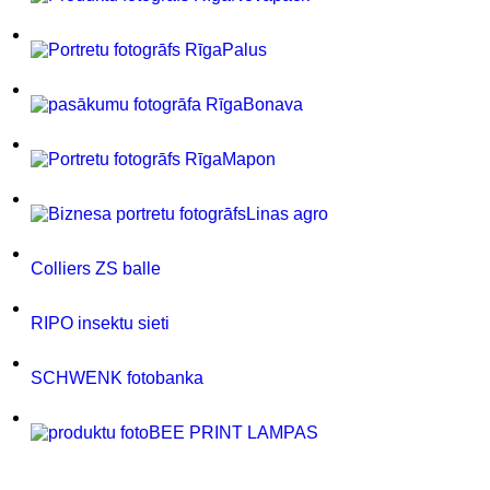
Palus
Bonava
Mapon
Linas agro
Colliers ZS balle
RIPO insektu sieti
SCHWENK fotobanka
BEE PRINT LAMPAS