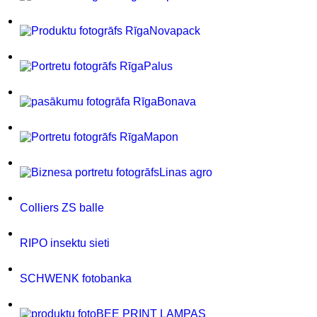
Novapack
Palus
Bonava
Mapon
Linas agro
Colliers ZS balle
RIPO insektu sieti
SCHWENK fotobanka
BEE PRINT LAMPAS