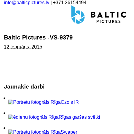
info@balticpictures.lv
| +371 26154494
Baltic Pictures -VS-9379
12 februāris, 2015
Jaunākie darbi
Ozols IR
Rīgas garšas svētki
Swaper