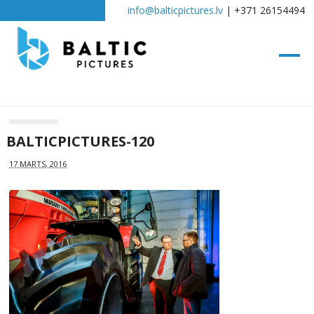
info@balticpictures.lv
| +371 26154494
BALTICPICTURES-120
17 MARTS, 2016