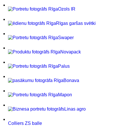
Ozols IR
Rīgas garšas svētki
Swaper
Novapack
Palus
Bonava
Mapon
Linas agro
Colliers ZS balle