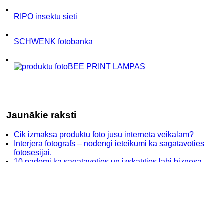
RIPO insektu sieti
SCHWENK fotobanka
BEE PRINT LAMPAS
Jaunākie raksti
Cik izmaksā produktu foto jūsu interneta veikalam?
Interjera fotogrāfs – noderīgi ieteikumi kā sagatavoties
fotosesijai.
10 padomi kā sagatavoties un izskatīties labi biznesa
portretu fotogrāfijās.
Meklēt lapā