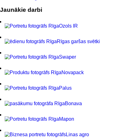
Jaunākie darbi
Ozols IR
Rīgas garšas svētki
Swaper
Novapack
Palus
Bonava
Mapon
Linas agro