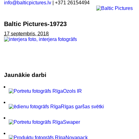
info@balticpictures.lv
| +371 26154494
Baltic Pictures-19723
17 septembris, 2018
Jaunākie darbi
Ozols IR
Rīgas garšas svētki
Swaper
Novapack