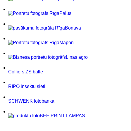
Palus
Bonava
Mapon
Linas agro
Colliers ZS balle
RIPO insektu sieti
SCHWENK fotobanka
BEE PRINT LAMPAS