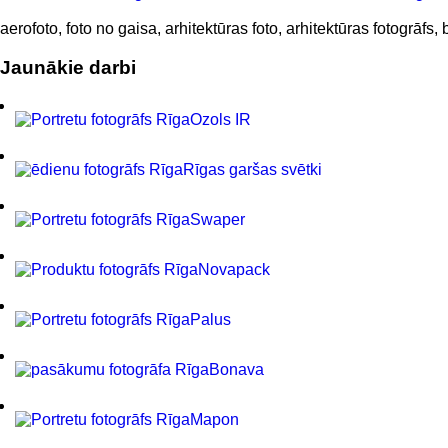
aerofoto, foto no gaisa, arhitektūras foto, arhitektūras fotogrāfs, 
Jaunākie darbi
Ozols IR
Rīgas garšas svētki
Swaper
Novapack
Palus
Bonava
Mapon