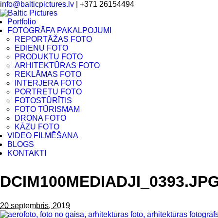
info@balticpictures.lv
| +371 26154494
Portfolio
FOTOGRĀFA PAKALPOJUMI
REPORTĀŽAS FOTO
ĒDIENU FOTO
PRODUKTU FOTO
ARHITEKTŪRAS FOTO
REKLĀMAS FOTO
INTERJERA FOTO
PORTRETU FOTO
FOTOSTŪRĪTIS
FOTO TŪRISMAM
DRONA FOTO
KĀZU FOTO
VIDEO FILMĒŠANA
BLOGS
KONTAKTI
DCIM100MEDIADJI_0393.JP
20 septembris, 2019