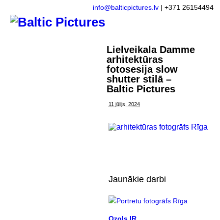
info@balticpictures.lv
| +371 26154494
Lielveikala Damme
arhitektūras
fotosesija slow
shutter stilā –
Baltic Pictures
11 jūlijs, 2024
Jaunākie darbi
Ozols IR