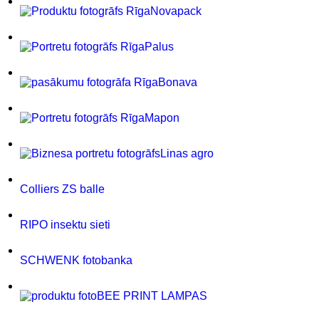
Novapack
Palus
Bonava
Mapon
Linas agro
Colliers ZS balle
RIPO insektu sieti
SCHWENK fotobanka
BEE PRINT LAMPAS