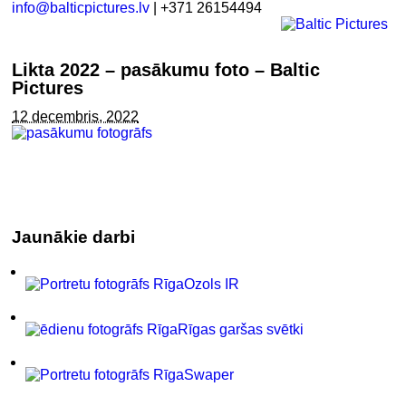
info@balticpictures.lv
| +371 26154494
Likta 2022 – pasākumu foto – Baltic
Pictures
12 decembris, 2022
Jaunākie darbi
Ozols IR
Rīgas garšas svētki
Swaper