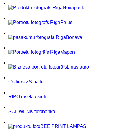
Novapack
Palus
Bonava
Mapon
Linas agro
Colliers ZS balle
RIPO insektu sieti
SCHWENK fotobanka
BEE PRINT LAMPAS