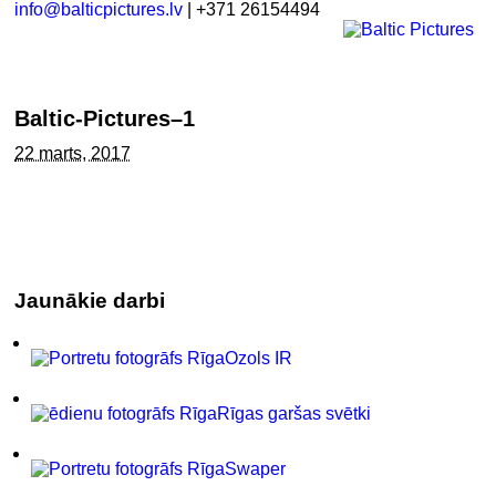
info@balticpictures.lv
| +371 26154494
Baltic-Pictures–1
22 marts, 2017
Jaunākie darbi
Ozols IR
Rīgas garšas svētki
Swaper