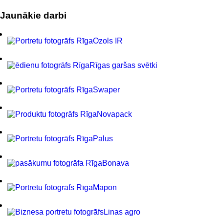
Jaunākie darbi
Ozols IR
Rīgas garšas svētki
Swaper
Novapack
Palus
Bonava
Mapon
Linas agro