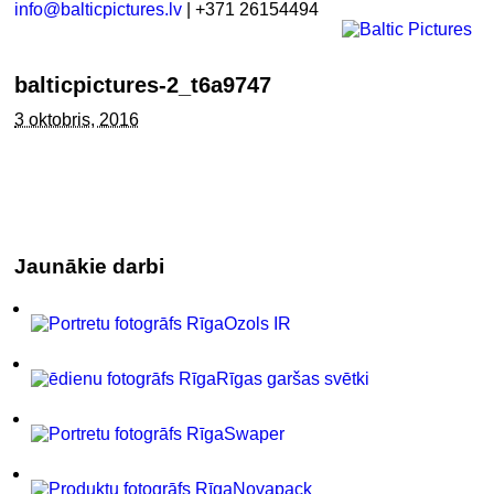
info@balticpictures.lv
| +371 26154494
balticpictures-2_t6a9747
3 oktobris, 2016
Jaunākie darbi
Ozols IR
Rīgas garšas svētki
Swaper
Novapack