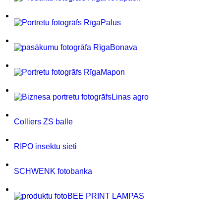
Palus
Bonava
Mapon
Linas agro
Colliers ZS balle
RIPO insektu sieti
SCHWENK fotobanka
BEE PRINT LAMPAS