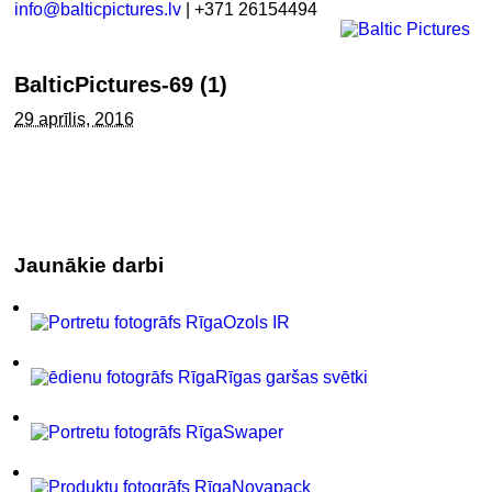
info@balticpictures.lv
| +371 26154494
BalticPictures-69 (1)
29 aprīlis, 2016
Jaunākie darbi
Ozols IR
Rīgas garšas svētki
Swaper
Novapack