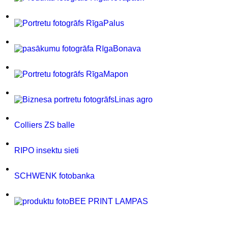
Palus
Bonava
Mapon
Linas agro
Colliers ZS balle
RIPO insektu sieti
SCHWENK fotobanka
BEE PRINT LAMPAS