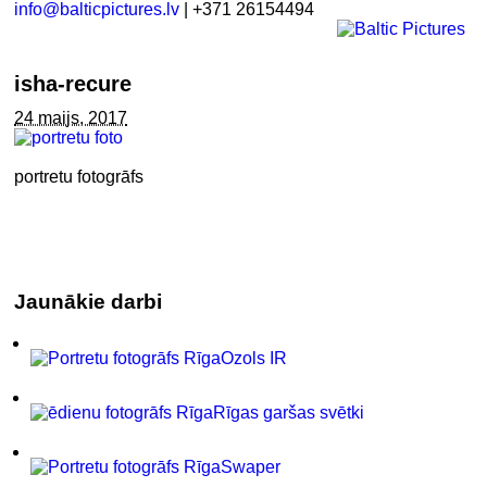
info@balticpictures.lv
| +371 26154494
isha-recure
24 maijs, 2017
portretu fotogrāfs
Jaunākie darbi
Ozols IR
Rīgas garšas svētki
Swaper