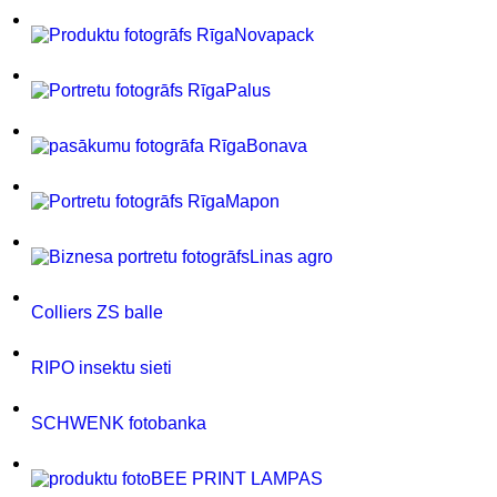
Novapack
Palus
Bonava
Mapon
Linas agro
Colliers ZS balle
RIPO insektu sieti
SCHWENK fotobanka
BEE PRINT LAMPAS