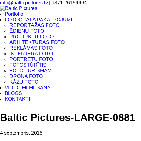
info@balticpictures.lv
| +371 26154494
Portfolio
FOTOGRĀFA PAKALPOJUMI
REPORTĀŽAS FOTO
ĒDIENU FOTO
PRODUKTU FOTO
ARHITEKTŪRAS FOTO
REKLĀMAS FOTO
INTERJERA FOTO
PORTRETU FOTO
FOTOSTŪRĪTIS
FOTO TŪRISMAM
DRONA FOTO
KĀZU FOTO
VIDEO FILMĒŠANA
BLOGS
KONTAKTI
Baltic Pictures-LARGE-0881
4 septembris, 2015