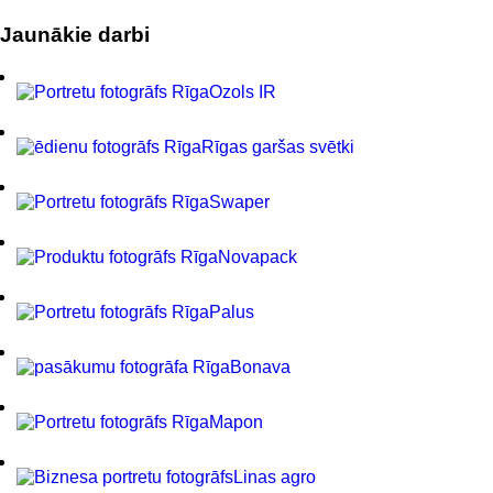
Jaunākie darbi
Ozols IR
Rīgas garšas svētki
Swaper
Novapack
Palus
Bonava
Mapon
Linas agro