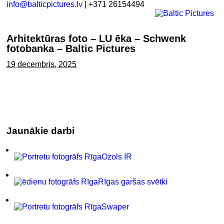
info@balticpictures.lv
| +371 26154494
Arhitektūras foto – LU ēka – Schwenk
fotobanka – Baltic Pictures
19 decembris, 2025
Jaunākie darbi
Ozols IR
Rīgas garšas svētki
Swaper