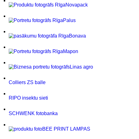
Novapack
Palus
Bonava
Mapon
Linas agro
Colliers ZS balle
RIPO insektu sieti
SCHWENK fotobanka
BEE PRINT LAMPAS