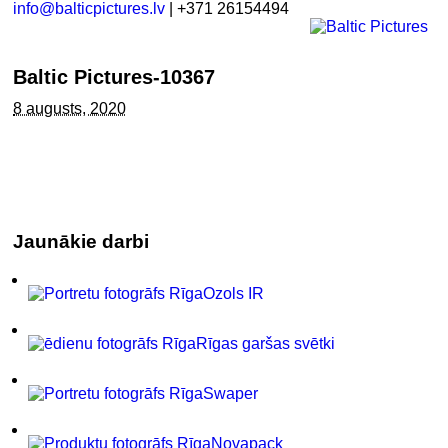
info@balticpictures.lv
| +371 26154494
Baltic Pictures-10367
8 augusts, 2020
Jaunākie darbi
Ozols IR
Rīgas garšas svētki
Swaper
Novapack