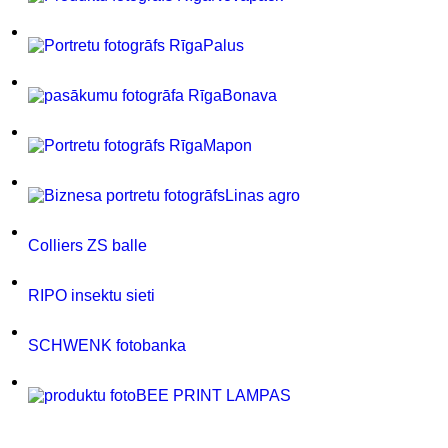
Palus
Bonava
Mapon
Linas agro
Colliers ZS balle
RIPO insektu sieti
SCHWENK fotobanka
BEE PRINT LAMPAS