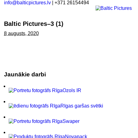
info@balticpictures.lv
| +371 26154494
Baltic Pictures–3 (1)
8 augusts, 2020
Jaunākie darbi
Ozols IR
Rīgas garšas svētki
Swaper
Novapack