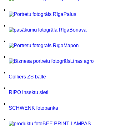
Palus
Bonava
Mapon
Linas agro
Colliers ZS balle
RIPO insektu sieti
SCHWENK fotobanka
BEE PRINT LAMPAS