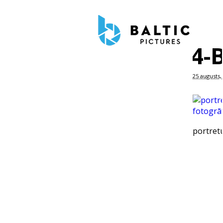
4-
25 augusts,
portretu