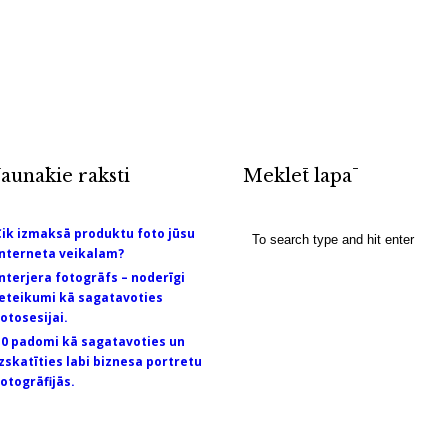
Jaunākie raksti
Meklēt lapā
Cik izmaksā produktu foto jūsu
interneta veikalam?
Interjera fotogrāfs – noderīgi
ieteikumi kā sagatavoties
fotosesijai.
10 padomi kā sagatavoties un
izskatīties labi biznesa portretu
fotogrāfijās.