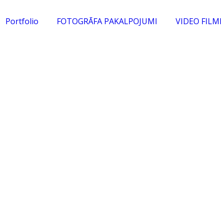
Portfolio
FOTOGRĀFA PAKALPOJUMI
VIDEO FIL
BalticPictures-_T6A1
 2017
 foto, biznesa portreti, portretu forogrāfs, baltic pictures,