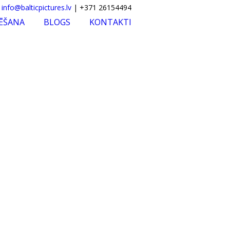
info@balticpictures.lv
| +371 26154494
MĒŠANA
BLOGS
KONTAKTI
669
Jaunākie darbi
 biznesa portretu fotogrāfs
Ozols IR
Rīgas garšas svētki