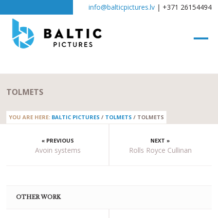
info@balticpictures.lv
| +371 26154494
TOLMETS
YOU ARE HERE:
BALTIC PICTURES
/
TOLMETS
/
TOLMETS
« PREVIOUS
NEXT »
Avoin systems
Rolls Royce Cullinan
OTHER WORK