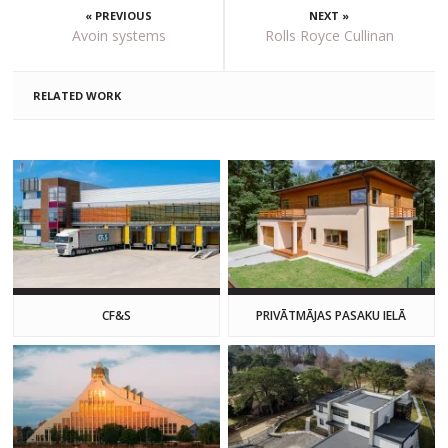
« PREVIOUS
NEXT »
Avoin systems
Rolls Royce Cullinan
RELATED WORK
CF&S
PRIVĀTMĀJAS PASAKU IELĀ