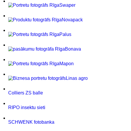
Swaper
Novapack
Palus
Bonava
Mapon
Linas agro
Colliers ZS balle
RIPO insektu sieti
SCHWENK fotobanka