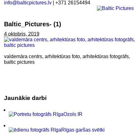
info@balticpictures.lv
| +371 26154494
Baltic_Pictures- (1)
4 oktobris, 2019
valdemāra centrs, arhitektūras foto, arhitektūras fotogrāfs,
baltic pictures
Jaunākie darbi
Ozols IR
Rīgas garšas svētki