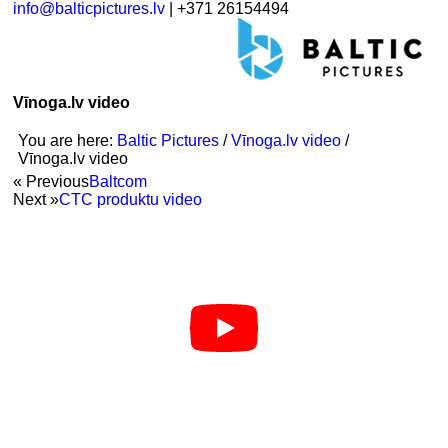
info@balticpictures.lv
| +371 26154494
Vīnoga.lv video
You are here:
Baltic Pictures
/
Vīnoga.lv video
/
Vīnoga.lv video
« Previous
Baltcom
Next »
CTC produktu video