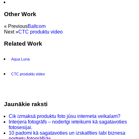
Other Work
« Previous
Baltcom
Next »
CTC produktu video
Related Work
Aqua Luna
CTC produktu video
Jaunākie raksti
Cik izmaksā produktu foto jūsu interneta veikalam?
Interjera fotogrāfs – noderīgi ieteikumi kā sagatavoties
fotosesijai.
10 padomi kā sagatavoties un izskatīties labi biznesa
portretu fotogrāfijās.