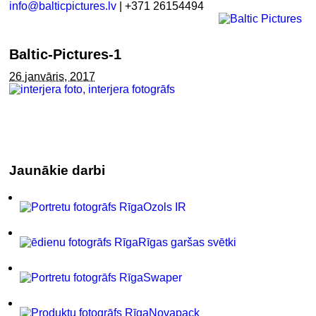
info@balticpictures.lv
| +371 26154494
Baltic-Pictures-1
26 janvāris, 2017
Jaunākie darbi
Ozols IR
Rīgas garšas svētki
Swaper
Novapack