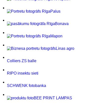
Palus
Bonava
Mapon
Linas agro
Colliers ZS balle
RIPO insektu sieti
SCHWENK fotobanka
BEE PRINT LAMPAS