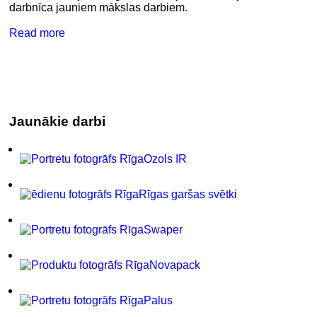
darbnīca jauniem mākslas darbiem.
Read more
Jaunākie darbi
Ozols IR
Rīgas garšas svētki
Swaper
Novapack
Palus