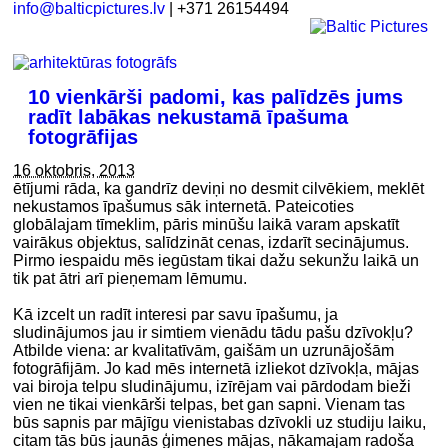
info@balticpictures.lv
| +371 26154494
10 vienkārši padomi, kas palīdzēs jums
radīt labākas nekustamā īpašuma
fotogrāfijas
16 oktobris, 2013
ētījumi rāda, ka gandrīz deviņi no desmit cilvēkiem, meklēt
nekustamos īpašumus sāk internetā. Pateicoties
globālajam tīmeklim, pāris minūšu laikā varam apskatīt
vairākus objektus, salīdzināt cenas, izdarīt secinājumus.
Pirmo iespaidu mēs iegūstam tikai dažu sekunžu laikā un
tik pat ātri arī pieņemam lēmumu.
Kā izcelt un radīt interesi par savu īpašumu, ja
sludinājumos jau ir simtiem vienādu tādu pašu dzīvokļu?
Atbilde viena: ar kvalitatīvām, gaišām un uzrunājošām
fotogrāfijām. Jo kad mēs internetā izliekot dzīvokļa, mājas
vai biroja telpu sludinājumu, izīrējam vai pārdodam bieži
vien ne tikai vienkārši telpas, bet gan sapni. Vienam tas
būs sapnis par mājīgu vienistabas dzīvokli uz studiju laiku,
citam tās būs jaunās ģimenes mājas, nākamajam radoša