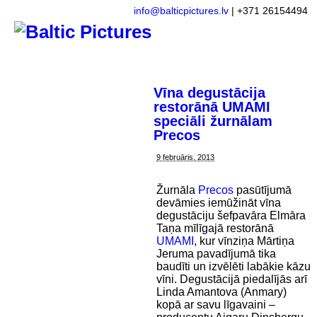
info@balticpictures.lv
| +371 26154494
Vīna degustācija
restorānā UMAMI
speciāli žurnālam
Precos
9 februāris, 2013
Žurnāla
Precos
pasūtījumā
devāmies iemūžināt vīna
degustāciju šefpavāra Elmāra
Taņa mīlīgajā restorānā
UMAMI
, kur vīnziņa Mārtiņa
Jeruma pavadījumā tika
baudīti un izvēlēti labākie kāzu
vīni. Degustācijā piedalījās arī
Linda Amantova (Anmary)
kopā ar savu līgavaini –