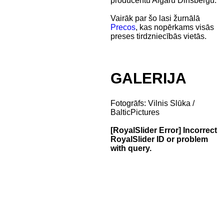
producentu Aigaru Dinsbergu.
Vairāk par šo lasi žurnālā
Precos
, kas nopērkams visās
preses tirdzniecībās vietās.
GALERIJA
Fotogrāfs: Vilnis Slūka /
BalticPictures
[RoyalSlider Error] Incorrect
RoyalSlider ID or problem
with query.