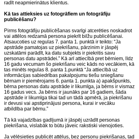
radīt neapmierinātus klientus.
Kā tas attieksies uz fotogrāfiem un fotogrāfiju
publicēšanu?
Pirms fotogrāfiju publicēšanas svarīgi atcerēties noskadrot
vai attēlos redzamā persona piekrīt bilžu publicēšanai.
Atsaucoties uz regulas 7. panta 1. punktā ir teikto: “Ja
apstrāde pamatojas uz piekrišanu, pārzinim ir jāspēj
uzskatāmi parādīt, ka datu subjekts ir piekritis savu
personas datu apstrādei.” Kā arī attiecībā pret bērniem, līdz
16 gadu vecumam šo piekrišanu veic kāds no vecākiem, kā
tas minēts regulas 8. panta 1.punktā “Ja attiecībā uz
informācijas sabiedrības pakalpojumu tiešu sniegšanu
bērnam ir piemērojams 6. panta 1. punkta a) apakšpunkts,
bērna personas datu apstrāde ir likumīga, ja bērns ir vismaz
16 gadus vecs. Ja bērns ir jaunāks par 16 gadiem, šāda
apstrāde ir likumīga tikai tad un tādā apmērā, ja piekrišanu
ir devusi vai apstiprinājusi persona, kurai ir vecāku
atbildība par bērnu.”
Tā kā vajadzības gadījumā ir jāspēj uzrādīt personas
piekrišana, vislabāk to būtu jāveic rakstiski vienojoties.
Ja vēlēsieties publicēt attēlus, bez personu piekrišanas, tad