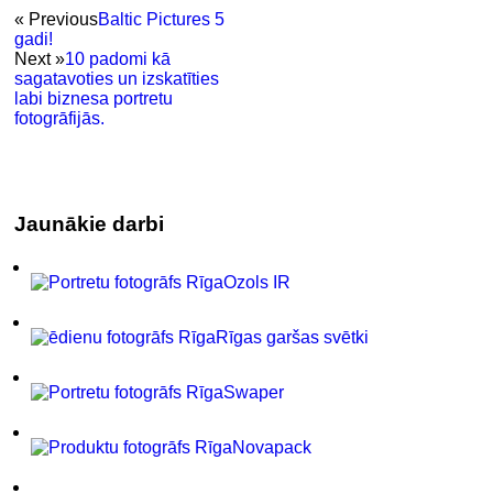
« Previous
Baltic Pictures 5
gadi!
Next »
10 padomi kā
sagatavoties un izskatīties
labi biznesa portretu
fotogrāfijās.
Jaunākie darbi
Ozols IR
Rīgas garšas svētki
Swaper
Novapack