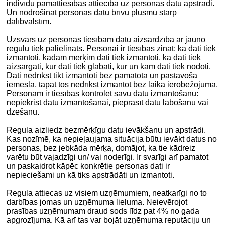
indivīdu pamattiesības attiecībā uz personas datu apstrādi.
Un nodrošināt personas datu brīvu plūsmu starp
dalībvalstīm.
Uzsvars uz personas tiesībām datu aizsardzībā ar jauno
regulu tiek palielināts. Personai ir tiesības zināt: kā dati tiek
izmantoti, kādam mērķim dati tiek izmantoti, kā dati tiek
aizsargāti, kur dati tiek glabāti, kur un kam dati tiek nodoti.
Dati nedrīkst tikt izmantoti bez pamatota un pastāvoša
iemesla, tāpat tos nedrīkst izmantot bez laika ierobežojuma.
Personām ir tiesības kontrolēt savu datu izmantošanu:
nepiekrist datu izmantošanai, pieprasīt datu labošanu vai
dzēšanu.
Regula aizliedz bezmērķīgu datu ievākšanu un apstrādi.
Kas nozīmē, ka nepieļaujama situācija būtu ievākt datus no
personas, bez jebkāda mērķa, domājot, ka tie kādreiz
varētu būt vajadzīgi un/ vai noderīgi. Ir svarīgi arī pamatot
un paskaidrot kāpēc konkrētie personas dati ir
nepieciešami un kā tiks apstrādāti un izmantoti.
Regula attiecas uz visiem uzņēmumiem, neatkarīgi no to
darbības jomas un uzņēmuma lieluma. Neievērojot
prasības uzņēmumam draud sods līdz pat 4% no gada
apgrozījuma. Kā arī tas var bojāt uzņēmuma reputāciju un