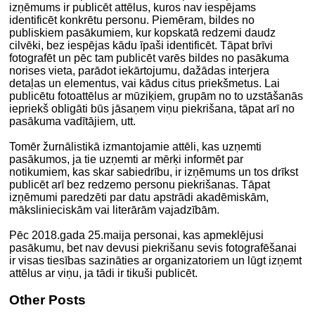
izņēmums ir publicēt attēlus, kuros nav iespējams
identificēt konkrētu personu. Piemēram, bildes no
publiskiem pasākumiem, kur kopskatā redzemi daudz
cilvēki, bez iespējas kādu īpaši identificēt. Tāpat brīvi
fotografēt un pēc tam publicēt varēs bildes no pasākuma
norises vieta, parādot iekārtojumu, dažādas interjera
detaļas un elementus, vai kādus citus priekšmetus. Lai
publicētu fotoattēlus ar mūziķiem, grupām no to uzstāšanās
iepriekš obligāti būs jāsaņem viņu piekrišana, tāpat arī no
pasākuma vadītājiem, utt.
Tomēr žurnālistikā izmantojamie attēli, kas uzņemti
pasākumos, ja tie uzņemti ar mērķi informēt par
notikumiem, kas skar sabiedrību, ir izņēmums un tos drīkst
publicēt arī bez redzemo personu piekrišanas. Tāpat
izņēmumi paredzēti par datu apstrādi akadēmiskām,
mākslinieciskām vai literārām vajadzībām.
Pēc 2018.gada 25.maija personai, kas apmeklējusi
pasākumu, bet nav devusi piekrišanu sevis fotografēšanai
ir visas tiesības sazināties ar organizatoriem un lūgt izņemt
attēlus ar viņu, ja tādi ir tikuši publicēt.
Other Posts