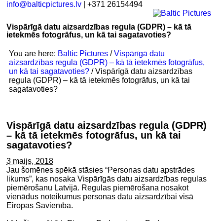
info@balticpictures.lv
| +371 26154494
Vispārīgā datu aizsardzības regula (GDPR) – kā tā
ietekmēs fotogrāfus, un kā tai sagatavoties?
You are here:
Baltic Pictures
/
Vispārīgā datu
aizsardzības regula (GDPR) – kā tā ietekmēs fotogrāfus,
un kā tai sagatavoties?
/
Vispārīgā datu aizsardzības
regula (GDPR) – kā tā ietekmēs fotogrāfus, un kā tai
sagatavoties?
Vispārīgā datu aizsardzības regula (GDPR)
– kā tā ietekmēs fotogrāfus, un kā tai
sagatavoties?
3 maijs, 2018
Jau šomēnes spēkā stāsies “Personas datu apstrādes
likums”, kas nosaka Vispārīgās datu aizsardzības regulas
piemērošanu Latvijā. Regulas piemērošana nosakot
vienādus noteikumus personas datu aizsardzībai visā
Eiropas Savienībā.