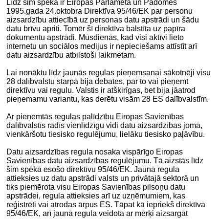
Līdz šim spēkā ir Eiropas Parlameta un Padomes
1995.gada 24.oktobra Direktīva 95/46/EK par personu
aizsardzību attiecībā uz personas datu apstrādi un šādu
datu brīvu apriti. Tomēr šī direktīva balstīta uz papīra
dokumentu apstrādi. Mūsdienās, kad visi aktīvi lieto
internetu un sociālos medijus ir nepieciešams attīstīt arī
datu aizsardzību atbilstoši laikmetam.
Lai nonāktu līdz jaunās regulas pieņemsanai sākotnēji visu
28 dalībvalstu starpā bija debates, par to vai pieņemt
direktīvu vai regulu. Valstis ir atškirīgas, bet bija jāatrod
pieņemamu variantu, kas derētu visām 28 ES dalībvalstīm.
Ar pieņemtās regulas palīdzību Eiropas Savienības
dalībvalstīs radīs vienlīdzīgu vidi datu aizsardzības jomā,
vienkāršotu tiesisko regulējumu, lielāku tiesisko paļāvību.
Datu aizsardzības regula nosaka vispārīgo Eiropas
Savienības datu aizsardzības regulējumu. Tā aizstās līdz
šim spēkā esošo direktīvu 95/46/EK. Jaunā regula
attieksies uz datu apstrādi valsts un privātajā sektorā un
tiks piemērota visu Eiropas Savienības pilsoņu datu
apstrādei, regula attieksies arī uz uzņēmumiem, kas
reģistrēti vai atrodas ārpus ES. Tāpat kā iepriekš direktīva
95/46/EK, arī jaunā regula veidota ar mērķi aizsargāt