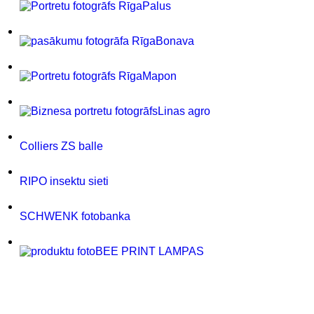
Palus
Bonava
Mapon
Linas agro
Colliers ZS balle
RIPO insektu sieti
SCHWENK fotobanka
BEE PRINT LAMPAS