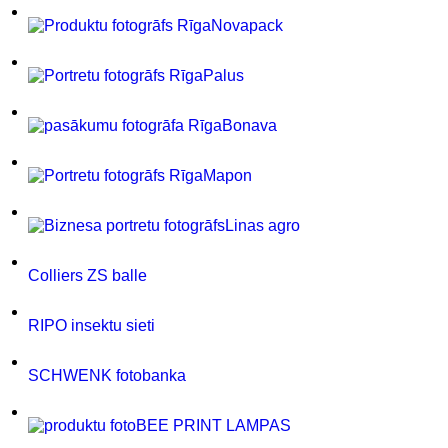
Novapack
Palus
Bonava
Mapon
Linas agro
Colliers ZS balle
RIPO insektu sieti
SCHWENK fotobanka
BEE PRINT LAMPAS