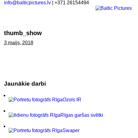
info@balticpictures.lv
| +371 26154494
thumb_show
3 maijs, 2018
Jaunākie darbi
Ozols IR
Rīgas garšas svētki
Swaper