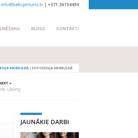
info@balticpictures.lv
| +371 26154494
ILMĒŠANA
BLOGS
KONTAKTI
ESIJA KRIMULDĀ
/
FOTOSESIJA KRIMULDĀ
NEXT »
lis Liberty
JAUNĀKIE DARBI