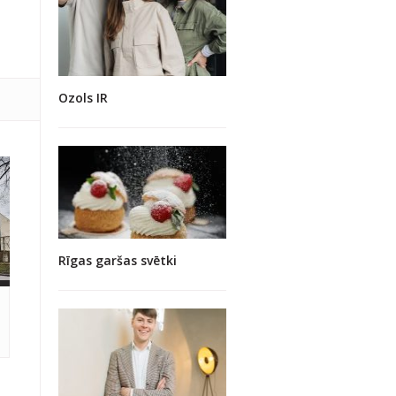
Ozols IR
Rīgas garšas svētki